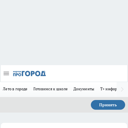
Лето в городе
Готовимся к школе
Документы
Т+ информиру
Принять