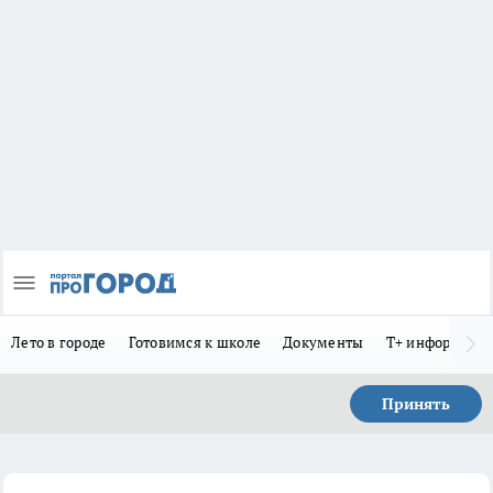
Лето в городе
Готовимся к школе
Документы
Т+ информиру
Принять