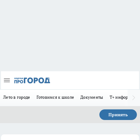
Лето в городе
Готовимся к школе
Документы
Т+ информиру
Принять