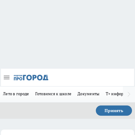
Лето в городе
Готовимся к школе
Документы
Т+ информиру
Принять