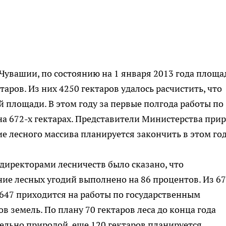
увашии, по состоянию на 1 января 2013 года площа
аров. Из них 4250 гектаров удалось расчистить, что
 площади. В этом году за первые полгода работы по
а 672-х гектарах. Представители Министерства при
е лесного массива планируется закончить в этом год
директорами лесничеств было сказано, что
ие лесных угодий выполнено на 86 процентов. Из 6
647 приходится на работы по государственным
в земель. По плану 70 гектаров леса до конца года
льно природой, еще 120 гектаров планируется