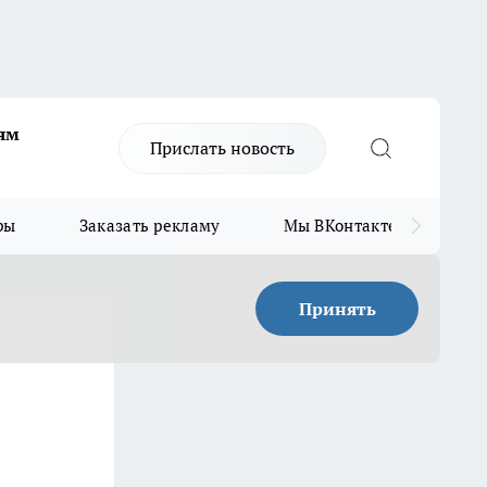
ям
Прислать новость
ры
Заказать рекламу
Мы ВКонтакте
Мы
Принять