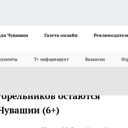
ди Чувашии
Газета онлайн
Рекламодател
кументы
Т+ информирует
Вакансии
Иг
горельников остаются
Чувашии (6+)