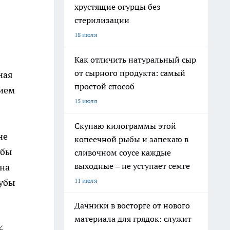
хрустящие огурцы без
стерилизации
18 июля
Как отличить натуральный сыр
от сырного продукта: самый
ная
простой способ
нием
15 июля
Скупаю килограммы этой
не
копеечной рыбы и запекаю в
 бы
сливочном соусе каждые
выходные – не уступает семге
 на
11 июля
рубы
Дачники в восторге от нового
материала для грядок: служит
%,