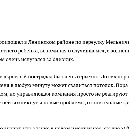
произошел в Ленинском районе по переулку Мельнич
летнего ребенка, вспоминая о случившемся, с волне
м очень испугался за близких.
же взрослый пострадал бы очень серьезно. До сих пор 
 меня в любую минуту может свалиться потолок. Пора
дом, но управляющая компания просто не реагируют
 с ней возникнут и новые проблемы, отопительные т
о значит, что здание в целом имеет износ: свыше 70