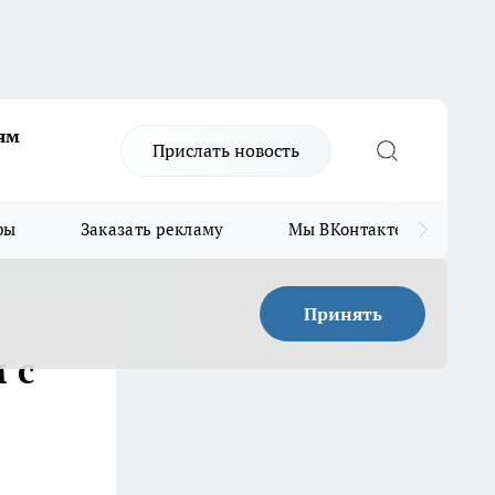
ям
Прислать новость
ры
Заказать рекламу
Мы ВКонтакте
Мы
Принять
 с