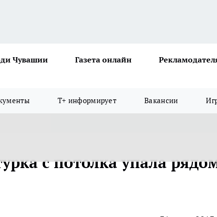
ди Чувашии
Газета онлайн
Рекламодател
кументы
Т+ информирует
Вакансии
Иг
урка с потолка упала рядом