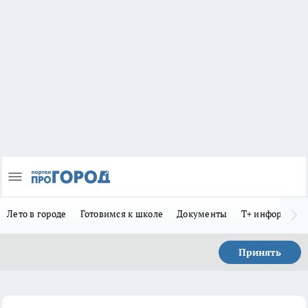
Лето в городе
Готовимся к школе
Документы
Т+ информиру
Принять