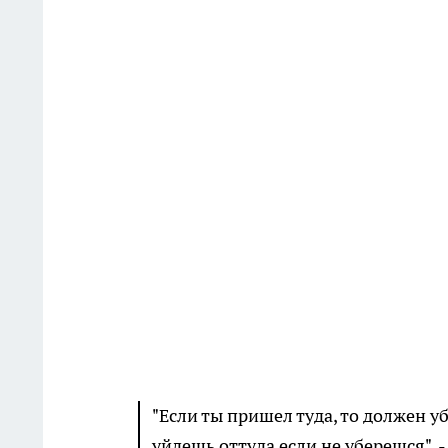
"Если ты пришел туда, то должен уб
уйдешь оттуда если не уберешся", 