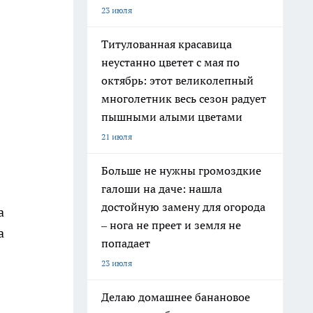
23 июля
Титулованная красавица
неустанно цветет с мая по
октябрь: этот великолепный
многолетник весь сезон радует
пышными алыми цветами
21 июля
Больше не нужны громоздкие
галоши на даче: нашла
достойную замену для огорода
а
– нога не преет и земля не
а
попадает
23 июля
Делаю домашнее банановое