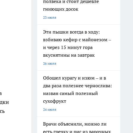
полвека и стоит дешевле
гниющих досок
23 июля
Эти пышки всегда в ходу:
взбиваю кефир с майонезом –
и через 15 минут гора
вкуснятины на завтрак
26 июля
Обошел курагу и изюм – и в
два раза полезнее чернослива:
а
назван самый полезный
сухофрукт
адки
24 июля
сь
Врачи объяснили, можно ли
есть гречку и рис из варочных