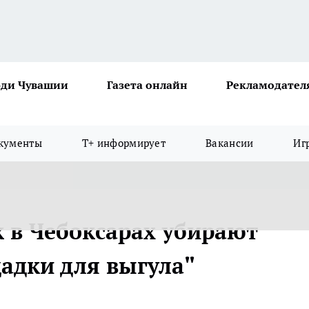
ди Чувашии
Газета онлайн
Рекламодател
кументы
Т+ информирует
Вакансии
Иг
к в Чебоксарах убирают
адки для выгула"