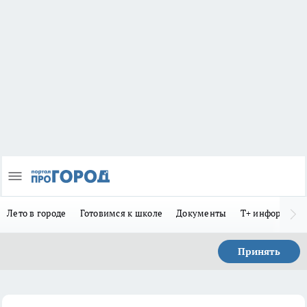
Лето в городе
Готовимся к школе
Документы
Т+ информиру
Принять