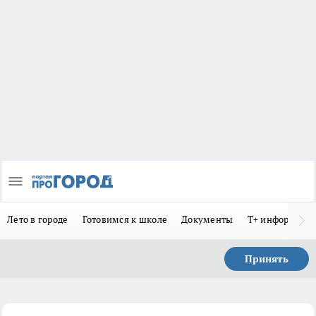
Лето в городе
Готовимся к школе
Документы
Т+ информиру
Принять