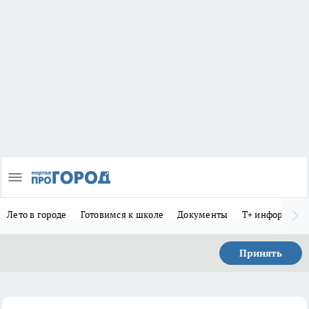
Лето в городе
Готовимся к школе
Документы
Т+ информиру
Принять