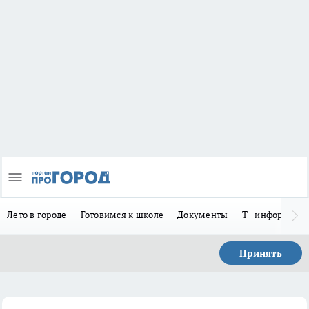
Лето в городе
Готовимся к школе
Документы
Т+ информиру
Принять