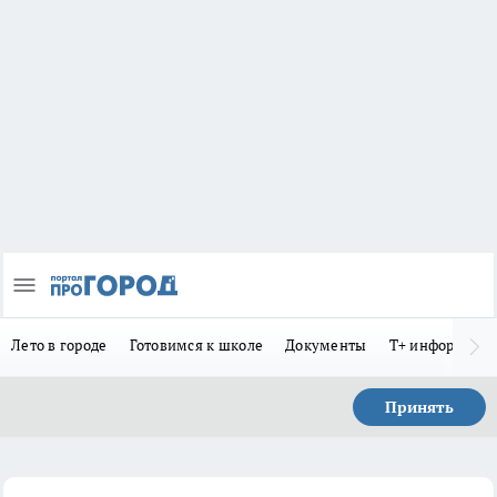
Лето в городе
Готовимся к школе
Документы
Т+ информиру
Принять