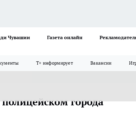
ди Чувашии
Газета онлайн
Рекламодател
кументы
Т+ информирует
Вакансии
Иг
м полицейском города