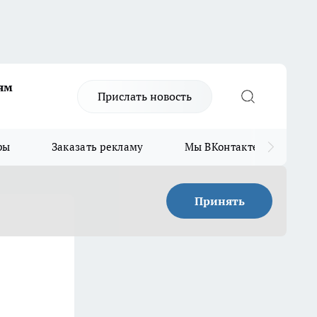
ям
Прислать новость
ры
Заказать рекламу
Мы ВКонтакте
Мы
Принять