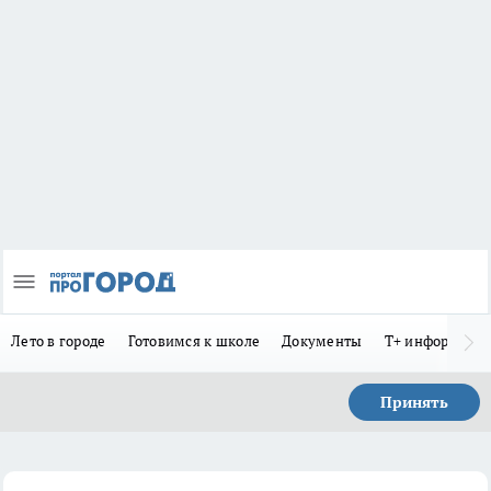
Лето в городе
Готовимся к школе
Документы
Т+ информиру
Принять