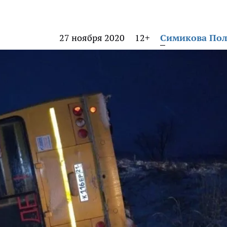
27 ноября 2020
12+
Симикова По