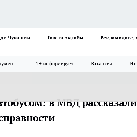
ди Чувашии
Газета онлайн
Рекламодател
кументы
Т+ информирует
Вакансии
Иг
тобусом: в МВД рассказали
справности