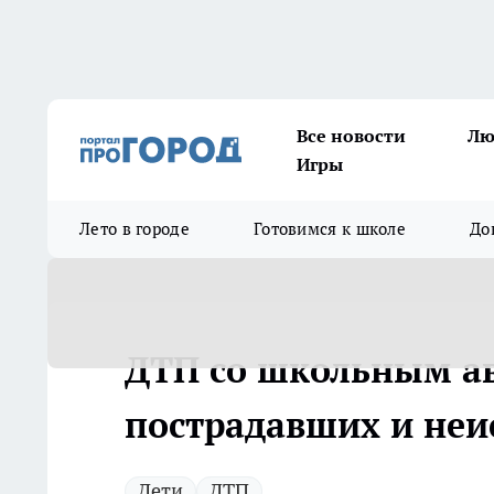
Все новости
Лю
Игры
Лето в городе
Готовимся к школе
До
ДТП со школьным ав
пострадавших и неи
Дети
ДТП