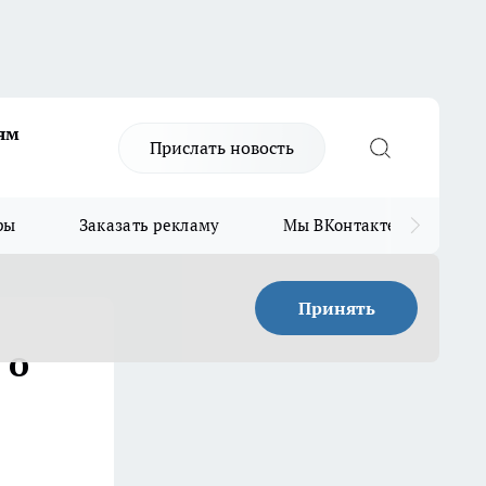
ям
Прислать новость
ры
Заказать рекламу
Мы ВКонтакте
Мы
Принять
 о