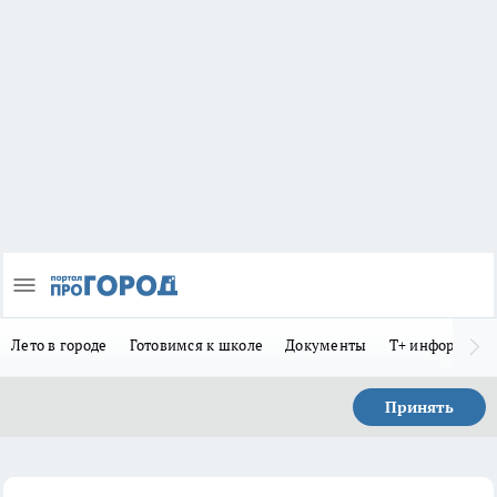
Лето в городе
Готовимся к школе
Документы
Т+ информиру
Принять