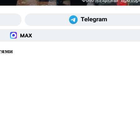
Фото из архива "Про Гор
стями