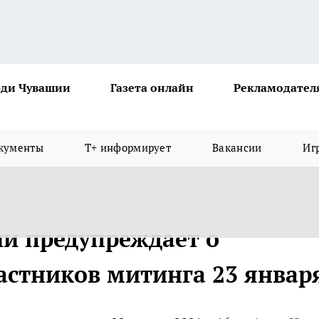
ди Чувашии
Газета онлайн
Рекламодател
кументы
Т+ информирует
Вакансии
Иг
и предупреждает о
астников митинга 23 январ