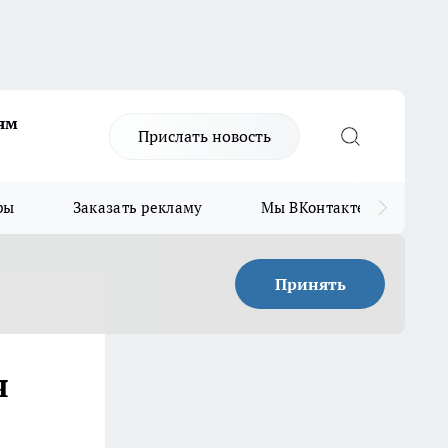
ям
Прислать новость
ры
Заказать рекламу
Мы ВКонтакте
Мы
Принять
я