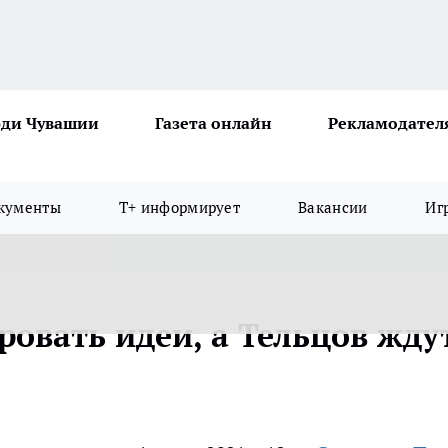
ди Чувашии
Газета онлайн
Рекламодател
кументы
Т+ информирует
Вакансии
Иг
овать идеи, а Тельцов жду