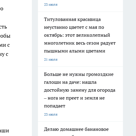
23 июля
то
Титулованная красавица
сть
неустанно цветет с мая по
октябрь: этот великолепный
тобы
многолетник весь сезон радует
ми с
пышными алыми цветами
у с
21 июля
Больше не нужны громоздкие
галоши на даче: нашла
достойную замену для огорода
– нога не преет и земля не
попадает
23 июля
Делаю домашнее банановое
ваши