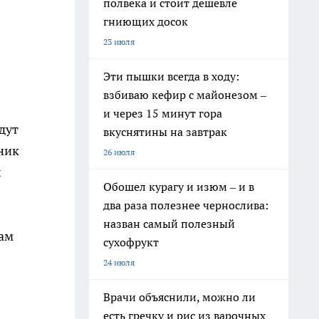
полвека и стоит дешевле
гниющих досок
23 июля
Эти пышки всегда в ходу:
взбиваю кефир с майонезом –
и через 15 минут гора
дут
вкуснятины на завтрак
ник
26 июля
х
Обошел курагу и изюм – и в
два раза полезнее чернослива:
назван самый полезный
вам
сухофрукт
24 июля
Врачи объяснили, можно ли
есть гречку и рис из варочных