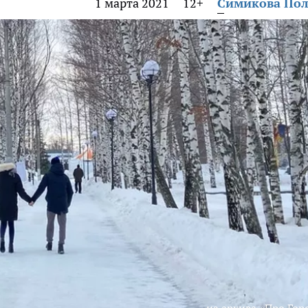
1 марта 2021
12+
Симикова По