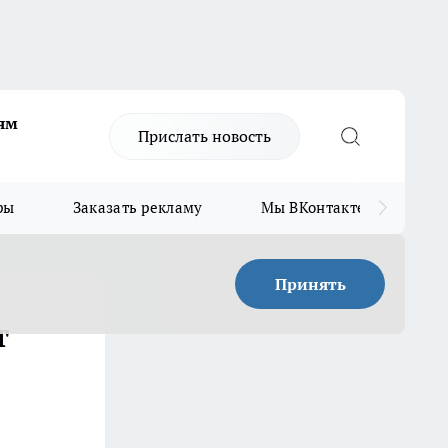
ям
Прислать новость
ры
Заказать рекламу
Мы ВКонтакте
Мы
Принять
т