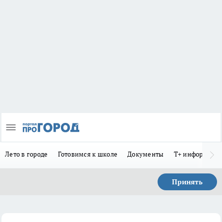
Лето в городе
Готовимся к школе
Документы
Т+ информиру
Принять