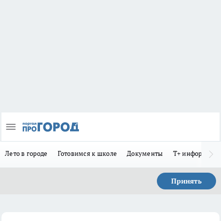
Лето в городе
Готовимся к школе
Документы
Т+ информиру
Принять