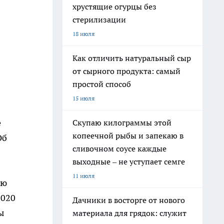
хрустящие огурцы без
стерилизации
18 июля
Как отличить натуральный сыр
от сырного продукта: самый
простой способ
15 июля
е
Скупаю килограммы этой
копеечной рыбы и запекаю в
Об
сливочном соусе каждые
выходные – не уступает семге
11 июля
лю
2020
Дачники в восторге от нового
ы
материала для грядок: служит