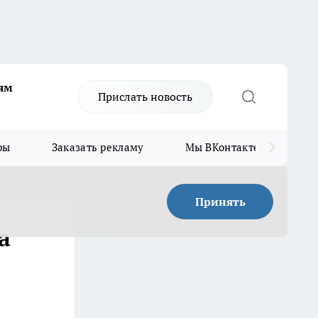
ям
Прислать новость
ры
Заказать рекламу
Мы ВКонтакте
Мы
Принять
а