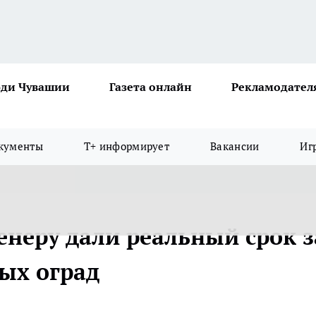
ди Чувашии
Газета онлайн
Рекламодател
кументы
Т+ информирует
Вакансии
Иг
неру дали реальный срок з
ых оград