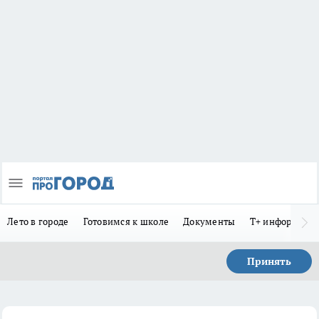
Лето в городе
Готовимся к школе
Документы
Т+ информиру
Принять