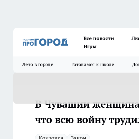
Все новости
Лю
Игры
Лето в городе
Готовимся к школе
До
В Чувашии женщина т
что всю войну труди
Козловка
Закон