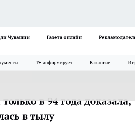
ди Чувашии
Газета онлайн
Рекламодател
кументы
Т+ информирует
Вакансии
Иг
олько в 94 года доказала,
лась в тылу