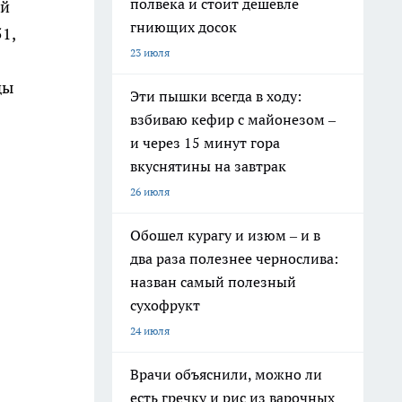
полвека и стоит дешевле
ой
гниющих досок
1,
23 июля
ды
Эти пышки всегда в ходу:
взбиваю кефир с майонезом –
и через 15 минут гора
вкуснятины на завтрак
26 июля
Обошел курагу и изюм – и в
два раза полезнее чернослива:
назван самый полезный
сухофрукт
24 июля
Врачи объяснили, можно ли
есть гречку и рис из варочных