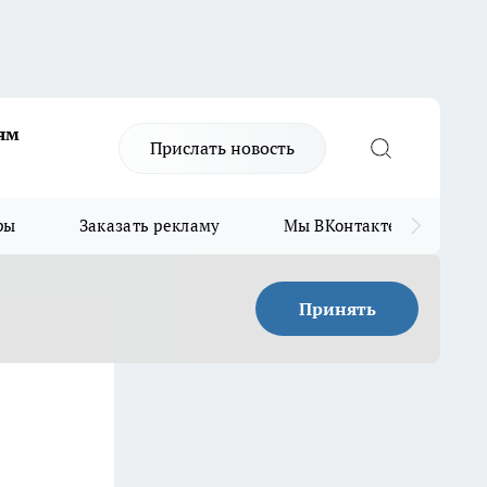
ям
Прислать новость
ры
Заказать рекламу
Мы ВКонтакте
Мы
Принять