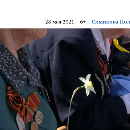
28 мая 2021
6+
Симикова По