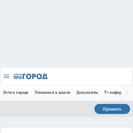
Лето в городе
Готовимся к школе
Документы
Т+ информиру
Принять