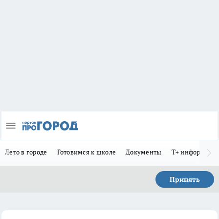
Лето в городе
Готовимся к школе
Документы
Т+ информиру
Принять