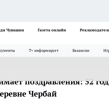
ди Чувашии
Газета онлайн
Рекламодател
кументы
Т+ информирует
Вакансии
Иг
имает поздравления: 52 год
деревне Чербай