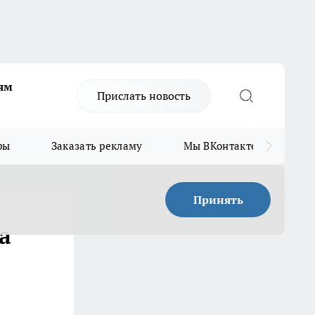
ям
Прислать новость
ры
Заказать рекламу
Мы ВКонтакте
Мы
Принять
а