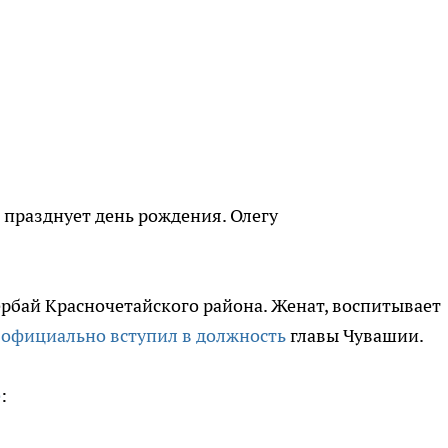
 празднует день рождения. Олегу
ербай Красночетайского района. Женат, воспитывает
н
официально вступил в должность
главы Чувашии.
е
: