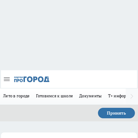
Лето в городе
Готовимся к школе
Документы
Т+ информиру
Принять