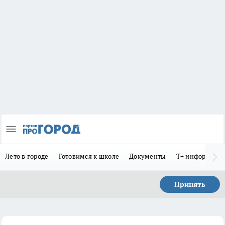
Лето в городе
Готовимся к школе
Документы
Т+ информиру
Принять