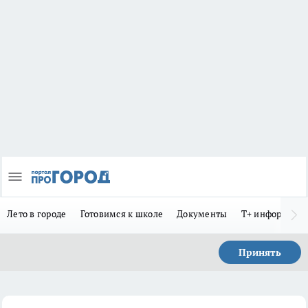
Лето в городе
Готовимся к школе
Документы
Т+ информиру
Принять