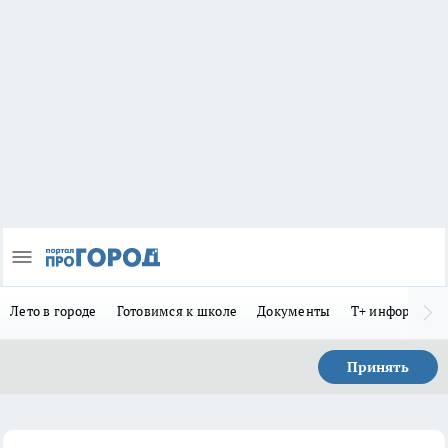
Лето в городе
Готовимся к школе
Документы
Т+ информиру
Принять