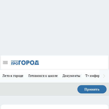
Лето в городе
Готовимся к школе
Документы
Т+ информиру
Принять