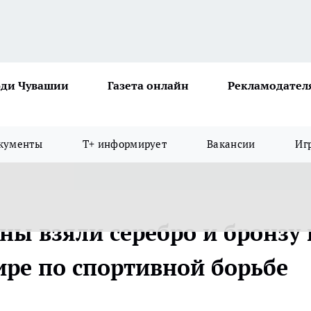
ди Чувашии
Газета онлайн
Рекламодател
кументы
Т+ информирует
Вакансии
Иг
ны взяли серебро и бронзу 
ире по спортивной борьбе