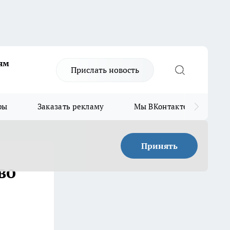
ям
Прислать новость
ры
Заказать рекламу
Мы ВКонтакте
Мы
Принять
во