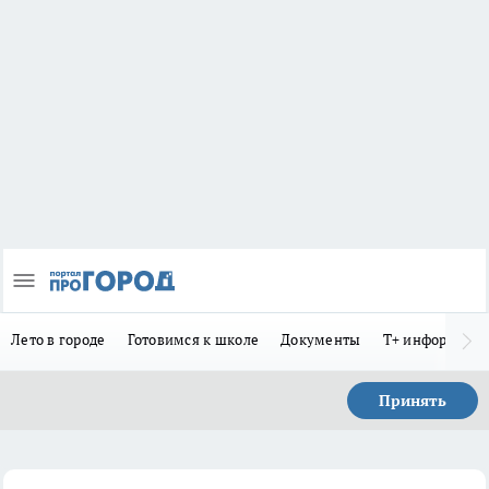
Лето в городе
Готовимся к школе
Документы
Т+ информиру
Принять