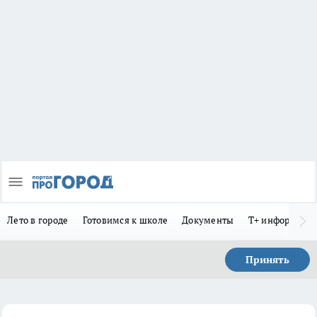
Лето в городе
Готовимся к школе
Документы
Т+ информиру
Принять