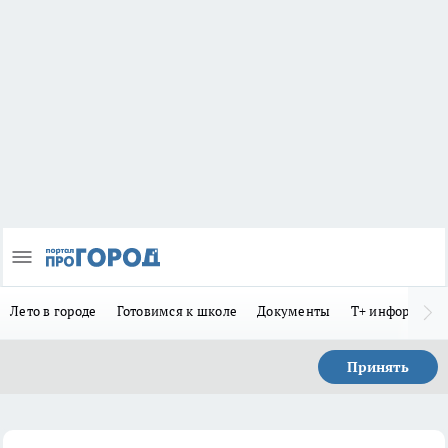
Лето в городе
Готовимся к школе
Документы
Т+ информиру
Принять