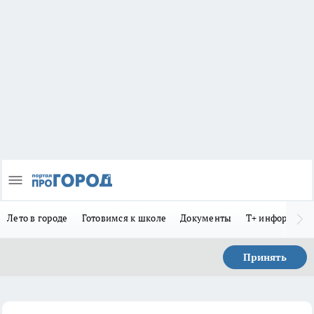
Лето в городе
Готовимся к школе
Документы
Т+ информиру
Принять