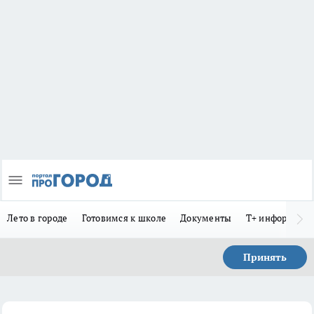
Лето в городе
Готовимся к школе
Документы
Т+ информиру
Принять