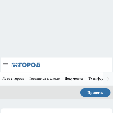
Лето в городе
Готовимся к школе
Документы
Т+ информиру
Принять