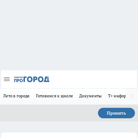
Лето в городе
Готовимся к школе
Документы
Т+ информиру
Принять