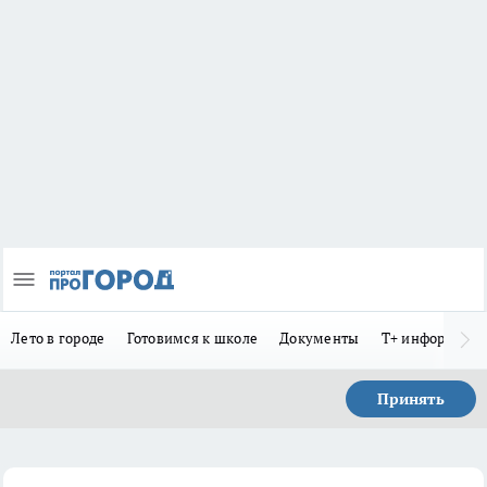
Лето в городе
Готовимся к школе
Документы
Т+ информиру
Принять