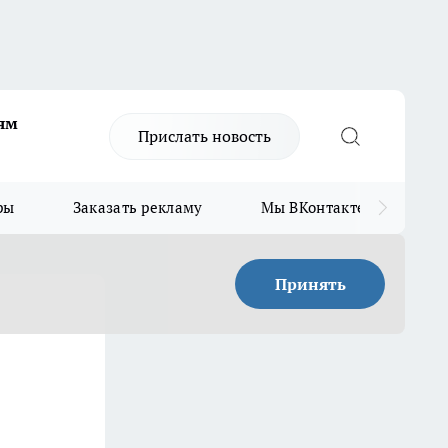
ям
Прислать новость
ры
Заказать рекламу
Мы ВКонтакте
Мы
Принять