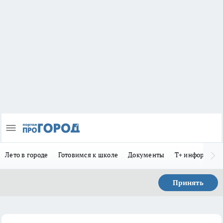
Лето в городе
Готовимся к школе
Документы
Т+ информиру
Принять