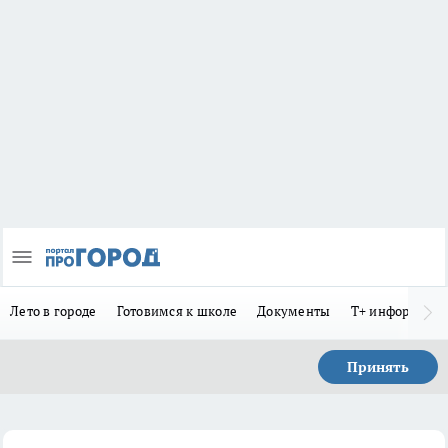
Лето в городе
Готовимся к школе
Документы
Т+ информиру
Принять