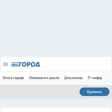
Лето в городе
Готовимся к школе
Документы
Т+ информиру
Принять