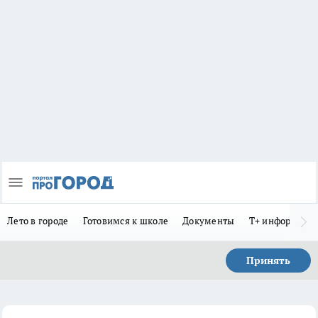
Лето в городе
Готовимся к школе
Документы
Т+ информиру
Принять