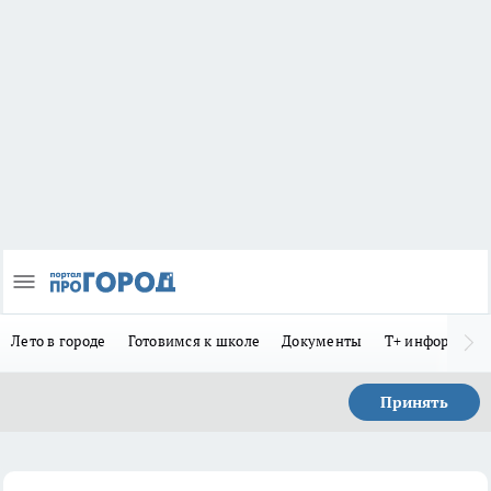
Лето в городе
Готовимся к школе
Документы
Т+ информиру
Принять