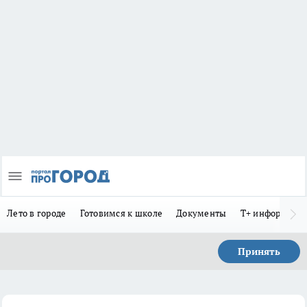
Лето в городе
Готовимся к школе
Документы
Т+ информиру
Принять