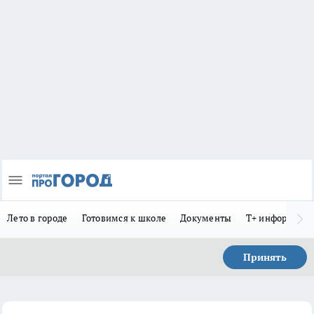
Лето в городе
Готовимся к школе
Документы
Т+ информиру
Принять