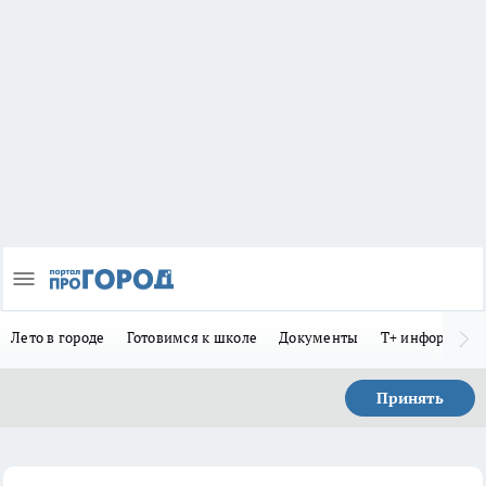
Лето в городе
Готовимся к школе
Документы
Т+ информиру
Принять